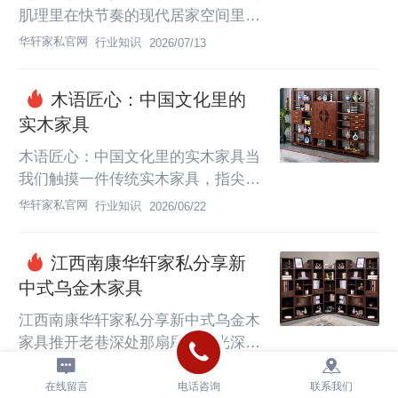
肌理里在快节奏的现代居家空间里，
一套好的茶台从来不是简单的泡茶家
华轩家私官网
行业知识
2026/07/13
具，而是能让你在忙碌间隙沉下心的
小天地。这套新中式乌金木茶台，恰
​木语匠心：中国文化里的
好把东方茶意的温润，和现代生活的
实木家具
实用感揉在了一起，成了很多家庭与
办公室里最让人愿意停留的角落。 
木语匠心：中国文化里的实木家具当
乌金木自带的深褐纹理像流动的墨
我们触摸一件传统实木家具，指尖触
色，整套装组合没有多余的浮夸雕
到的不仅是木材打磨后的温润纹理，
华轩家私官网
行业知识
2026/06/22
花，线条利落舒展，桌沿打磨得圆润
更是流淌了数千年的华夏文化血脉。
顺滑，椅背上点缀的金属铜饰细节，
从新石器时代陶寺遗址的原始案俎，
刚好中和了实木...
江西南康华轩家私分享新
到明清时期风靡天下的硬木家具，实
中式乌金木家具
木家具始终作为“器以载道”的载体，
将中国人对自然、对生活、对美学的
江西南康华轩家私分享新中式乌金木
理解，藏进了一榫一卯、一器一物之
家具推开老巷深处那扇刷着哑光深棕
间。中国人对实木的选择，从一开始
漆的木门，最先撞入鼻尖的不是香樟
华轩家私官网
行业知识
2026/06/12
就带着“天人合一”的哲学思考。不同
木衣柜常年累月攒下的樟香，而是一
在线留言
电话咨询
联系我们