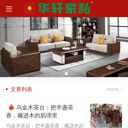
文章列表
乌金木茶台：把半盏茶
香，藏进木的肌理里
乌金木茶台：把半盏茶香，藏进木的